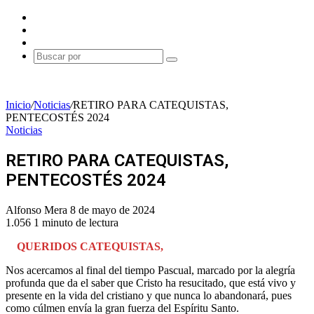
Facebook
X
Instagram
Buscar
por
Inicio
/
Noticias
/
RETIRO PARA CATEQUISTAS,
PENTECOSTÉS 2024
Noticias
RETIRO PARA CATEQUISTAS,
PENTECOSTÉS 2024
Send
Alfonso Mera
8 de mayo de 2024
an
1.056
1 minuto de lectura
email
QUERIDOS CATEQUISTAS,
Nos acercamos al final del tiempo Pascual, marcado por la alegría
profunda que da el saber que Cristo ha resucitado, que está vivo y
presente en la vida del cristiano y que nunca lo abandonará, pues
como cúlmen envía la gran fuerza del Espíritu Santo.