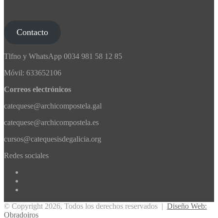
Contacto
Tlfno y WhatsApp 0034 981 58 12 85
Móvil: 633652106
Correos electrónicos
catequese@archicompostela.gal
catequese@archicompostela.es
cursos@catequesisdegalicia.org
Redes sociales
Facebook
X
Instagram
© Copyright 2026, Todos los derechos reservados |
Diseño Web:
Obradoiros