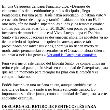
En una Catequesis del papa Francisco dice: «Después de
cincuenta días de incertidumbre para los discípulos, llegó
Pentecostés. Por una parte, Jesús había resucitado, lo habían visto y
escuchado llenos de alegría, y también habían comido con Él. Por
otro lado, aún no habían superado las dudas y los temores: estaban
con las puertas cerradas (cf.
Jn
20,19.26), con pocas perspectivas,
incapaces de anunciar al que está Vivo. Luego, llega el Espíritu
Santo y las preocupaciones se desvanecen: ahora los apóstoles ya no
tienen miedo ni siquiera ante quien los arresta; antes estaban
preocupados por salvar sus vidas, ahora ya no tienen miedo de
morir; antes permanecían encerrados en el Cenáculo, ahora salen a
anunciar a todas las gentes.»
Ver aquí la Catequesis completa.
Para vivir mejor este tiempo del Espíritu Santo, os compartimos un
retiro espiritual para que lo viváis en comunidad de Catequistas, para
que sea un momento para recargar las pilas con la oración y el
compartir fraterno.
Podéis hacerlo en una mañana entera, aunque también está la
apertura de hacer una parte si no tenéis suficiente tiempo. Lo
importante es dedicar juntos, como comunidad de Catequistas a este
encuentro espiritual.
DESCARGA EL
RETIRO DE PENTECOSTÉS PARA