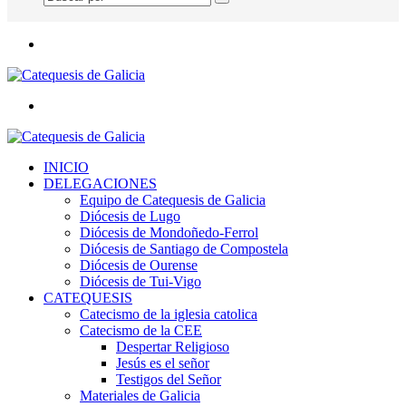
Buscar
por
Menú
Buscar
por
INICIO
DELEGACIONES
Equipo de Catequesis de Galicia
Diócesis de Lugo
Diócesis de Mondoñedo-Ferrol
Diócesis de Santiago de Compostela
Diócesis de Ourense
Diócesis de Tui-Vigo
CATEQUESIS
Catecismo de la iglesia catolica
Catecismo de la CEE
Despertar Religioso
Jesús es el señor
Testigos del Señor
Materiales de Galicia