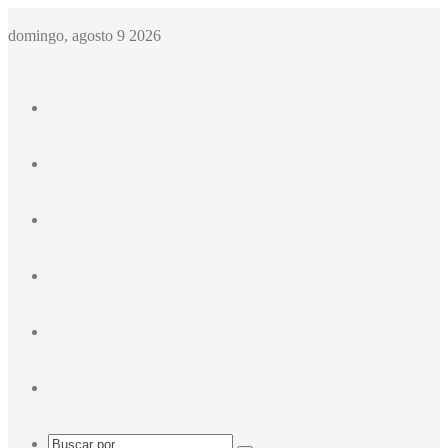
domingo, agosto 9 2026
Facebook
X
Instagram
Acceso
Publicación
al
Barra
azar
lateral