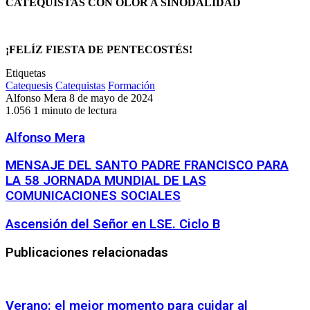
CATEQUISTAS CON OLOR A SINODALIDAD
¡FELÍZ FIESTA DE PENTECOSTÉS!
Etiquetas
Catequesis
Catequistas
Formación
Send
Alfonso Mera
8 de mayo de 2024
an
1.056
1 minuto de lectura
email
Alfonso Mera
MENSAJE
MENSAJE DEL SANTO PADRE FRANCISCO PARA
DEL
LA 58 JORNADA MUNDIAL DE LAS
SANTO
COMUNICACIONES SOCIALES
PADRE
FRANCISCO
Ascensión
Ascensión del Señor en LSE. Ciclo B
PARA
del
LA
Señor
58
Publicaciones relacionadas
en
JORNADA
LSE.
MUNDIAL
Ciclo
DE
B
LAS
Verano: el mejor momento para cuidar al