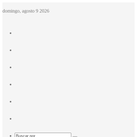
domingo, agosto 9 2026
Facebook
X
Instagram
Acceso
Publicación
al
Barra
azar
lateral