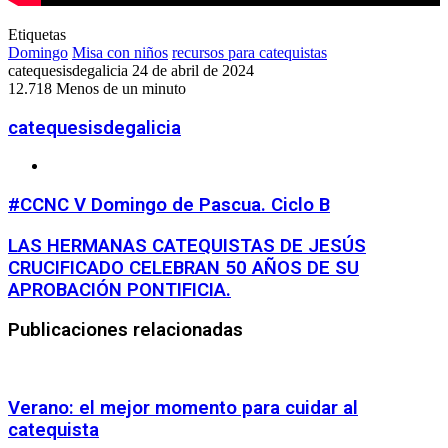
Etiquetas
Domingo
Misa con niños
recursos para catequistas
Send
catequesisdegalicia
24 de abril de 2024
an
12.718
Menos de un minuto
email
catequesisdegalicia
Sitio
web
#CCNC
#CCNC V Domingo de Pascua. Ciclo B
V
Domingo
LAS
LAS HERMANAS CATEQUISTAS DE JESÚS
de
HERMANAS
CRUCIFICADO CELEBRAN 50 AÑOS DE SU
Pascua.
CATEQUISTAS
APROBACIÓN PONTIFICIA.
Ciclo
DE
B
JESÚS
Publicaciones relacionadas
CRUCIFICADO
CELEBRAN
50
AÑOS
DE
Verano: el mejor momento para cuidar al
SU
catequista
APROBACIÓN