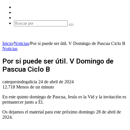
Facebook
X
Instagram
Buscar
por
Inicio
/
Noticias
/
Por si puede ser útil. V Domingo de Pascua Ciclo B
Noticias
Por si puede ser útil. V Domingo de
Pascua Ciclo B
Send
catequesisdegalicia
24 de abril de 2024
an
12.718
Menos de un minuto
email
En este quinto domingo de Pascua, Jesús es la Vid y la invitación es
permanecer junto a Él.
Os dejamos el material para este próximo domingo 28 de abril de
2024.