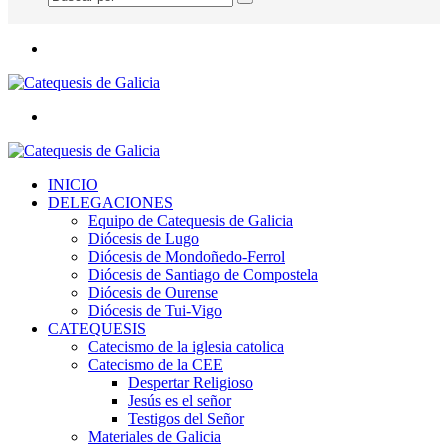
Buscar
por
Menú
Buscar
por
INICIO
DELEGACIONES
Equipo de Catequesis de Galicia
Diócesis de Lugo
Diócesis de Mondoñedo-Ferrol
Diócesis de Santiago de Compostela
Diócesis de Ourense
Diócesis de Tui-Vigo
CATEQUESIS
Catecismo de la iglesia catolica
Catecismo de la CEE
Despertar Religioso
Jesús es el señor
Testigos del Señor
Materiales de Galicia