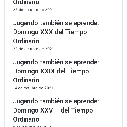
Ordinario
s
l
28 de octubre de 2021
a
i
c
g
Jugando también se aprende:
o
i
n
o
Domingo XXX del Tiempo
N
s
Ordinario
i
o
ñ
22 de octubre de 2021
o
s
Jugando también se aprende:
Domingo XXIX del Tiempo
Ordinario
14 de octubre de 2021
Jugando también se aprende:
Domingo XXVIII del Tiempo
Ordinario