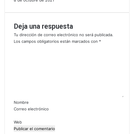
8 de octubre de 2021
Deja una respuesta
Tu dirección de correo electrónico no será publicada.
Los campos obligatorios están marcados con
*
C
o
m
e
n
t
a
r
i
Nombre
o
Correo electrónico
*
Web