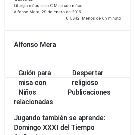
m
Liturgia niños ciclo C
Misa con niños
a
Alfonso Mera
S
29 de enero de 2016
i
e
0
1.342
Menos de un minuto
l
n
d
a
Alfonso Mera
n
e
m
a
i
G
Guión para
D
Despertar
l
u
e
misa con
religioso
i
s
ó
p
Niños
Publicaciones
n
e
relacionadas
p
r
a
t
r
a
Jugando también se aprende:
a
r
Domingo XXXI del Tiempo
m
r
i
e