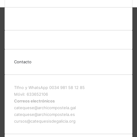
Contacto
Tlfno y WhatsApp 0034 981 58 12 85
Móvil: 633652106
Correos electrónicos
catequese@archicompostela.gal
catequese@archicompostela.es
cursos@catequesisdegalicia.org