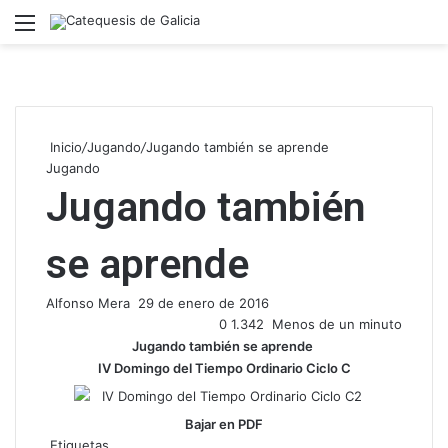
Menú
B
Inicio
/
Jugando
/
Jugando también se aprende
Jugando
Jugando también
se aprende
Alfonso Mera
S
29 de enero de 2016
e
0
1.342
Menos de un minuto
n
Jugando también se aprende
d
IV Domingo del Tiempo Ordinario Ciclo C
a
n
Bajar en PDF
e
Etiquetas