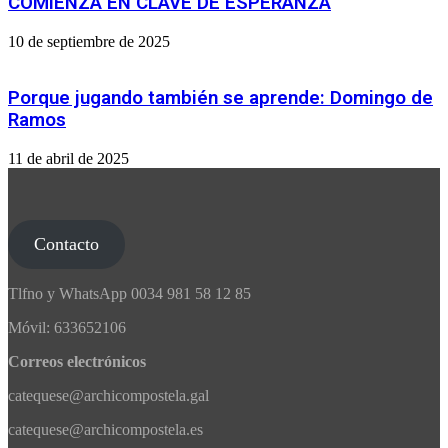
COMIENZA EN CLAVE DE ESPERANZA
10 de septiembre de 2025
Porque jugando también se aprende: Domingo de
Ramos
11 de abril de 2025
Contacto
Tlfno y WhatsApp 0034 981 58 12 85
Móvil: 633652106
Correos electrónicos
catequese@archicompostela.gal
catequese@archicompostela.es