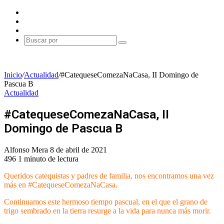
Facebook
X
Instagram
Buscar
por
Inicio
/
Actualidad
/
#CatequeseComezaNaCasa, II Domingo de
Pascua B
Actualidad
#CatequeseComezaNaCasa, II
Domingo de Pascua B
Send
Alfonso Mera
8 de abril de 2021
an
496
1 minuto de lectura
email
Queridos catequistas y padres de familia, nos encontramos una vez
más en #CatequeseComezaNaCasa.
Continuamos este hermoso tiempo pascual, en el que el grano de
trigo sembrado en la tierra resurge a la vida para nunca más morir.