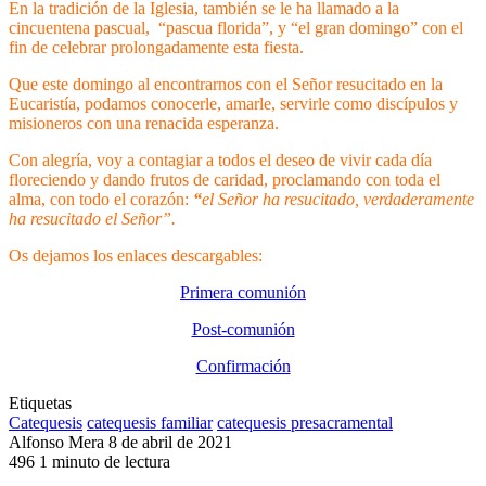
En la tradición de la Iglesia, también se le ha llamado a la
cincuentena pascual, “pascua florida”, y “el gran domingo” con el
fin de celebrar prolongadamente esta fiesta.
Que este domingo al encontrarnos con el Señor resucitado en la
Eucaristía, podamos conocerle, amarle, servirle como discípulos y
misioneros con una renacida esperanza.
Con alegría, voy a contagiar a todos el deseo de vivir cada día
floreciendo y dando frutos de caridad, proclamando con toda el
alma, con todo el corazón:
“
el Señor ha resucitado, verdaderamente
ha resucitado el Señor”.
Os dejamos los enlaces descargables:
Primera comunión
Post-comunión
Confirmación
Etiquetas
Catequesis
catequesis familiar
catequesis presacramental
Send
Alfonso Mera
8 de abril de 2021
an
496
1 minuto de lectura
email