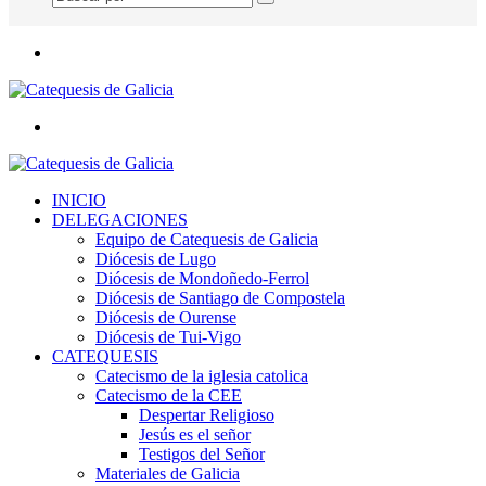
Buscar
por
Menú
Buscar
por
INICIO
DELEGACIONES
Equipo de Catequesis de Galicia
Diócesis de Lugo
Diócesis de Mondoñedo-Ferrol
Diócesis de Santiago de Compostela
Diócesis de Ourense
Diócesis de Tui-Vigo
CATEQUESIS
Catecismo de la iglesia catolica
Catecismo de la CEE
Despertar Religioso
Jesús es el señor
Testigos del Señor
Materiales de Galicia