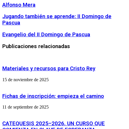
Alfonso Mera
Jugando
Jugando también se aprende: II Domingo de
también
Pascua
se
aprende:
Evangelio
Evangelio del II Domingo de Pascua
II
del
Domingo
II
Publicaciones relacionadas
de
Domingo
Pascua
de
Pascua
Materiales y recursos para Cristo Rey
15 de noviembre de 2025
Fichas de inscripción: empieza el camino
11 de septiembre de 2025
CATEQUESIS 2025–2026. UN CURSO QUE